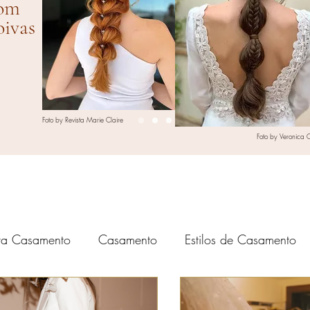
com
oivas
Foto by Revista Marie Claire
Foto by Veronica C
a Casamento
Casamento
Estilos de Casamento
é Casamento
Decoração de Casamento