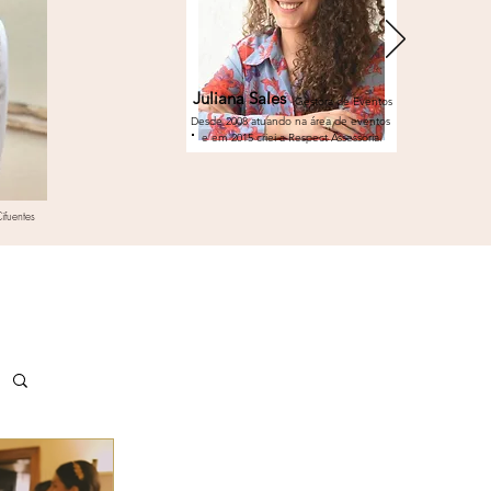
Juliana Sales
Gestora de Eventos
Desde 2008 atuando na área de eventos
e em 2015 criei a Respect Assessoria.
ifuentes