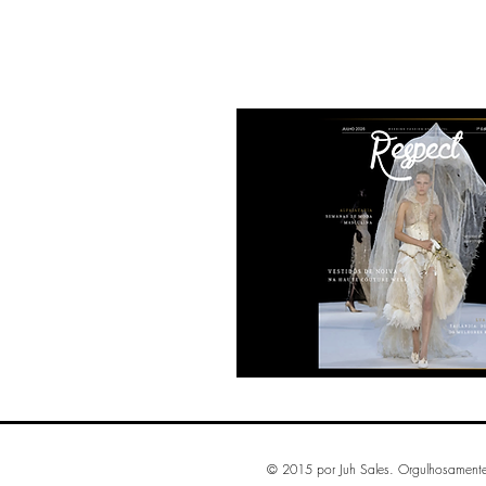
© 2015 por Juh Sales. Orgulhosament