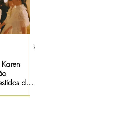
 Karen
ão
stidos de