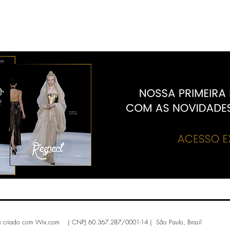
e criado com
Wix.com | CNPJ 60.367.287/0001-14 | São Paulo, Brasil