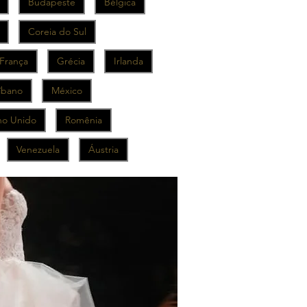
Budapeste
Bélgica
Coreia do Sul
França
Grécia
Irlanda
íbano
México
no Unido
Romênia
Venezuela
Áustria