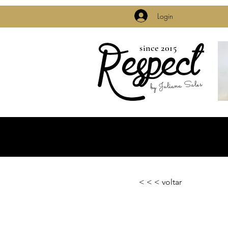
Login
since 2015
by Juliana Sales
< < < voltar