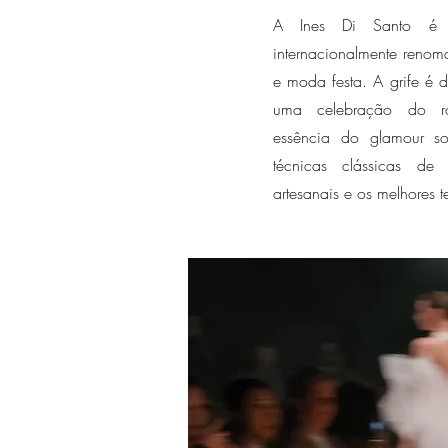
A Ines Di Santo é
internacionalmente renom
e moda festa. A grife é d
uma celebração do r
essência do glamour so
técnicas clássicas de 
artesanais e os melhores 