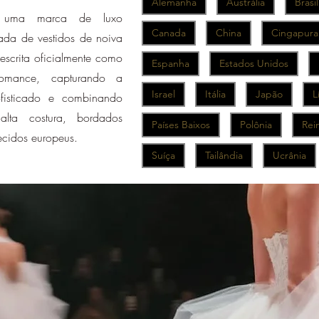
Alemanha
Austrália
Brasil
 uma marca de luxo
Canada
China
Cingapura
ada de vestidos de noiva
escrita oficialmente como
Espanha
Estados Unidos
omance, capturando a
Israel
Itália
Japão
L
fisticado e combinando
alta costura, bordados
Países Baixos
Polônia
Rei
tecidos europeus.
Suíça
Tailândia
Ucrânia