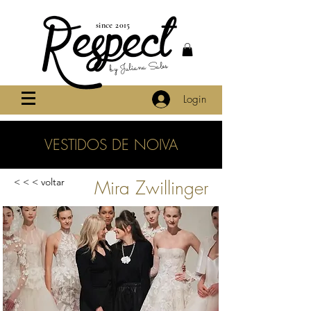
since 2015
by Juliana Sales
Login
VESTIDOS DE NOIVA
< < < voltar
Mira Zwillinger