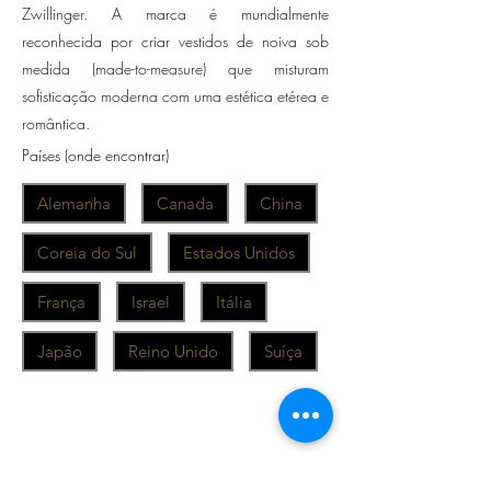
Zwillinger. A marca é mundialmente
reconhecida por criar vestidos de noiva sob
medida (made-to-measure) que misturam
sofisticação moderna com uma estética etérea e
romântica.
Países (onde encontrar)
Alemanha
Canada
China
Coreia do Sul
Estados Unidos
França
Israel
Itália
Japão
Reino Unido
Suíça