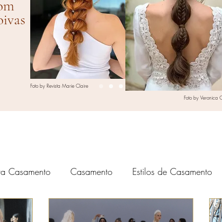
com
oivas
Foto by Revista Marie Claire
Foto by Veronica C
a Casamento
Casamento
Estilos de Casamento
é Casamento
Decoração de Casamento