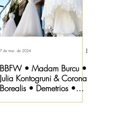
7 de mai. de 2024
BBFW • Madam Burcu •
Julia Kontogruni & Corona
Borealis • Demetrios •
Allure Bridals • Pronovias
{Barcelona Bridal Fashion
Week} Vestidos de Noiva