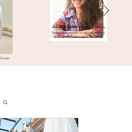
Juliana Sales
Gestora de Eventos
Desde 2008 atuando na área de eventos
e em 2015 criei a Respect Assessoria.
ifuentes