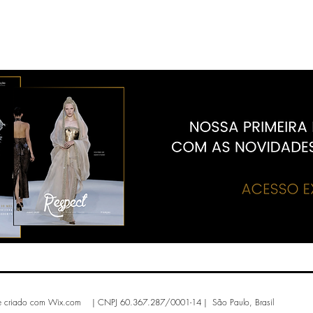
e criado com
Wix.com | CNPJ 60.367.287/0001-14 | São Paulo, Brasil