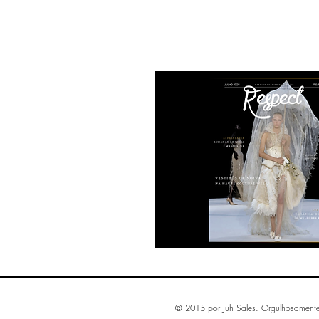
© 2015 por Juh Sales. Orgulhosament