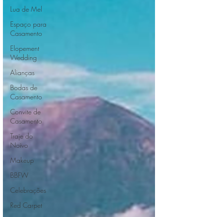
Lua de Mel
Espaço para
Casamento
Elopement
Wedding
Alianças
Bodas de
Casamento
Convite de
Casamento
Traje do
Noivo
Makeup
BBFW
Celebrações
Red Carpet