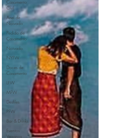
Casamento
Civil
Anel de
Noivado
Pedido de
Casamento
Noivado
NYFW
Doces de
Casamento
LFW
MFW
Desfiles
PFW
Bar & Drinks
Eventos
Veganos