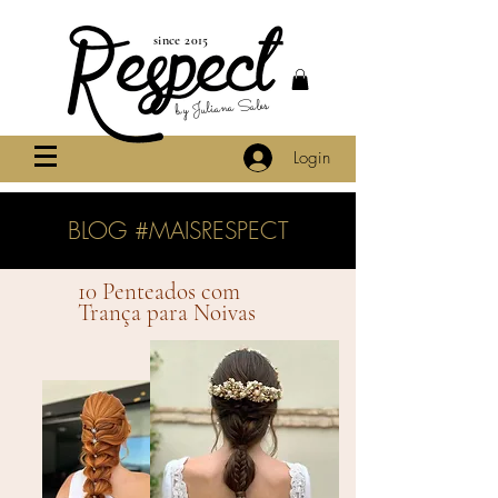
since 2015
by Juliana Sales
Login
BLOG #MAISRESPECT
10 Penteados com
Trança para Noivas