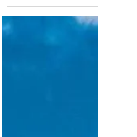
essenciais e recomendações para orientar
vocês durante esse período de pesquisa do
destino.