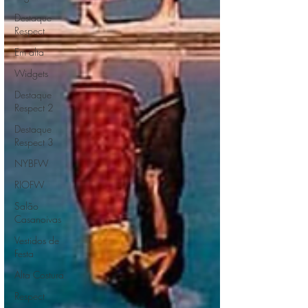
Destaque
Respect
Em alta
Widgets
Destaque
Respect 2
Destaque
Respect 3
NYBFW
RIOFW
Salão
Casanoivas
Vestidos de
Festa
Alta Costura
Respect