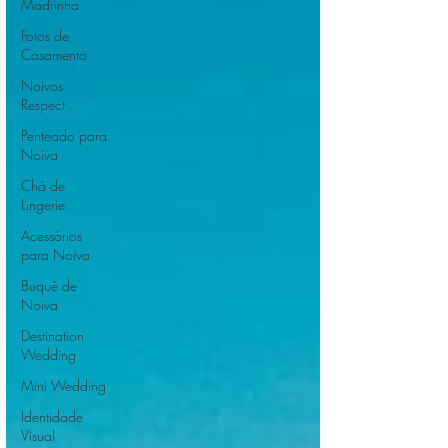
Madrinha
Fotos de
Casamento
Noivos
Respect
Penteado para
Noiva
Chá de
Lingerie
Acessórios
para Noiva
Buquê de
Noiva
Destination
Wedding
Mini Wedding
Identidade
Visual