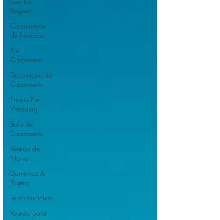
Eventos
Respect
Casamentos
de Famosos
Pré
Casamento
Decoração de
Casamento
Ensaio Pré
Wedding
Bolo de
Casamento
Vestido de
Noiva
Daminhas &
Pajens
Lembrancinhas
Vestido para