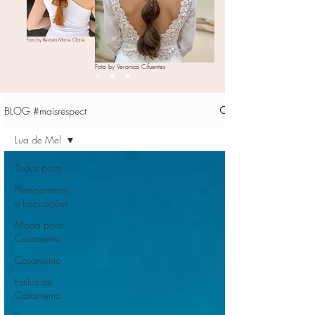
Foto by Revista Marie Claire
Foto by Veronica Cifuentes
BLOG #maisrespect
Lua de Mel
Todos posts
Planejamento
e Inspirações
Moda para
Casamento
Casamento
Estilos de
Casamento