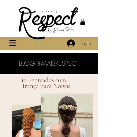
since 2015
by Juliana Sales
Login
BLOG #MAISRESPECT
10 Penteados com
Trança para Noivas