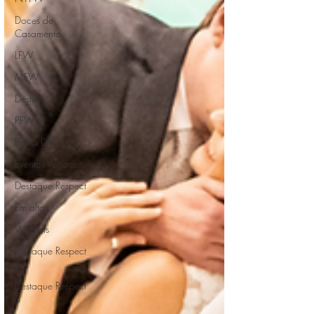
Doces de
Casamento
LFW
MFW
Desfiles
PFW
Bar & Drinks
Eventos Veganos
Destaque Respect
Em alta
Widgets
Destaque Respect
2
Destaque Respect
3