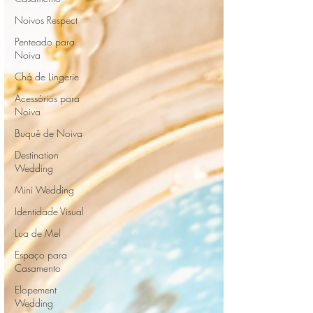
Noivos Respect
Penteado para
Noiva
Chá de Lingerie
Acessórios para
Noiva
Buquê de Noiva
Destination
Wedding
Mini Wedding
Identidade Visual
Lua de Mel
Espaço para
Casamento
Elopement
Wedding