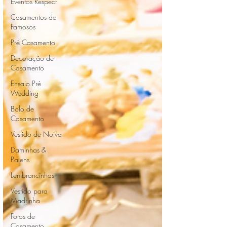
Eventos Respect
Casamentos de
Famosos
Pré Casamento
Decoração de
Casamento
Ensaio Pré
Wedding
Bolo de
Casamento
Vestido de Noiva
Daminhas &
Pajens
Lembrancinhas
Vestido para
Madrinha
Fotos de
Casamento