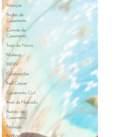
Alianças
Bodas de
Casamento
Convite de
Casamento
Traje do Noivo
Makeup
BBFW
Celebrações
Red Carpet
Casamento Civil
Anel de Noivado
Pedido de
Casamento
Noivado
NYFW