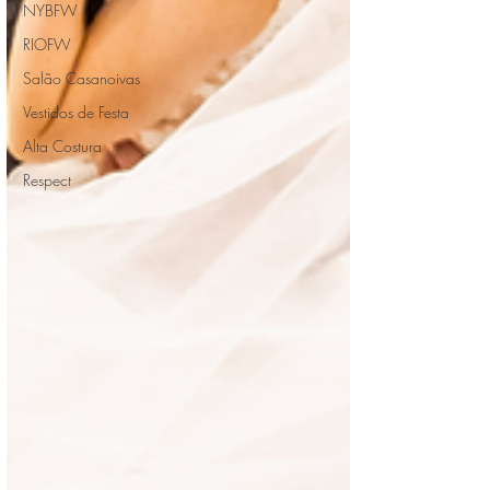
NYBFW
RIOFW
Salão Casanoivas
Vestidos de Festa
Alta Costura
Respect