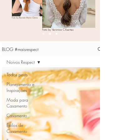
Foto by Revista Marie Claire
Foto by Veronica Cifuentes
BLOG #maisrespect
Noivos Respect
Todos posts
Planejamento e
Inspirações
Moda para
Casamento
Casamento
Estilos de
Casamento