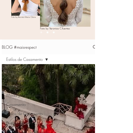
Foto by Revista Marie Claire
Foto by Veronica Cifuentes
BLOG #maisrespect
Estilos de Casamento
Todos posts
Planejamento e
Inspirações
Moda para Casamento
Casamento
Estilos de Casamento
Eventos Respect
Casamentos de Famosos