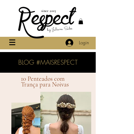
since 2015
by Juliana Sales
Login
BLOG #MAISRESPECT
10 Penteados com
Trança para Noivas