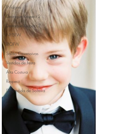
Widgets
Destaque Respect 2
Destaque Respect 3
NYBFW
RIOFW
Salão Casanoivas
Vestidos de Festa
Alta Costura
Respect
Despedida de Solteira