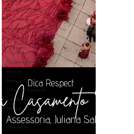
Buquê de Noiva
Destination Wedding
Mini Wedding
Identidade Visual
Lua de Mel
Espaço para
Casamento
Elopement Wedding
Alianças
Bodas de Casamento
Convite de Casamento
Traje do Noivo
Makeup
BBFW
Celebrações