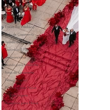
Pré Casamento
Decoração de
Casamento
Ensaio Pré Wedding
Bolo de Casamento
Vestido de Noiva
Daminhas & Pajens
Lembrancinhas
Vestido para Madrinha
Fotos de Casamento
Noivos Respect
Penteado para Noiva
Chá de Lingerie
Acessórios para Noiva