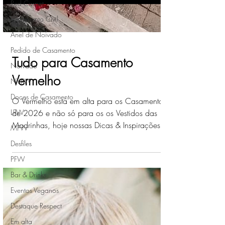
Red Carpet
Casamento Civil
Anel de Noivado
Pedido de Casamento
Noivado
NYFW
Tudo para Casamento
Doces de Casamento
Vermelho
LFW
O Vermelho está em alta para os Casamentos
MFW
de 2026 e não só para os os Vestidos das
Desfiles
Madrinhas, hoje nossas Dicas & Inspirações é
PFW
sobre Tudo para Casamento Vermelho.
Bar & Drinks
Eventos Veganos
Destaque Respect
Em alta