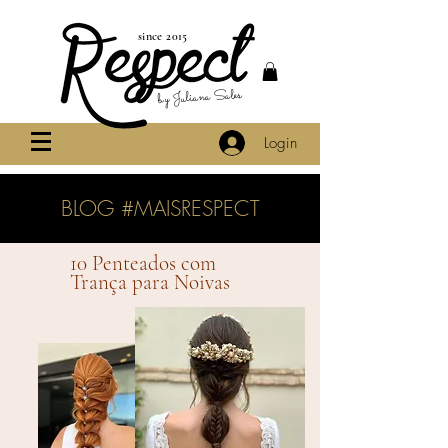
since 2015
by Juliana Sales
Login
BLOG #MAISRESPECT
10 Penteados com
Trança para Noivas