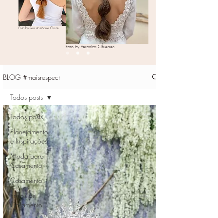
Foto by Revista Marie Claire
Foto by Veronica Cifuentes
BLOG #maisrespect
Todos posts
Todos posts
Planejamento
e Inspirações
Moda para
Casamento
Casamento
Estilos de
Casamento