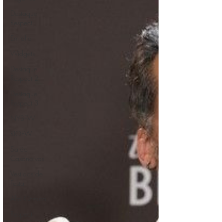
Destaque
Respect
Em alta
Widgets
Destaque
Respect 2
Destaque
Respect 3
NYBFW
RIOFW
Salão
Casanoivas
Vestidos de
Festa
Alta Costura
Respect