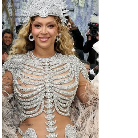
Eventos
Respect
Casamentos
de Famosos
Pré
Casamento
Decoração de
Casamento
Ensaio Pré
Wedding
Bolo de
Casamento
Vestido de
Noiva
Daminhas &
Pajens
Lembrancinhas
Vestido para