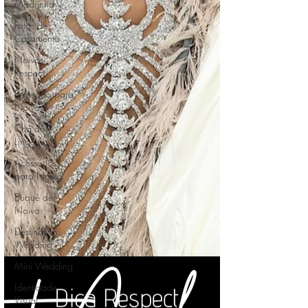
Madrinha
Fotos de
Casamento
Noivos
Respect
Penteado para
Noiva
Chá de
Lingerie
Acessórios
para Noiva
Buquê de
Noiva
Destination
Wedding
Mini Wedding
Identidade
Visual