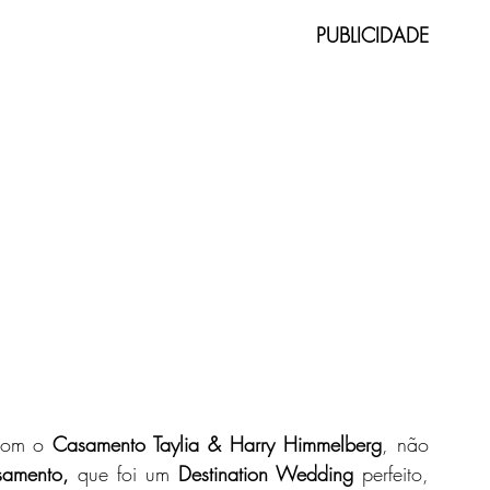
PUBLICIDADE
oiva
Buquê de Noiva
Destination Wedding
o para Casamento
Elopement Wedding
Alianças
oivo
com o 
Casamento Taylia & Harry Himmelberg
, não 
samento,
 que foi um 
Destination Wedding
 perfeito, 