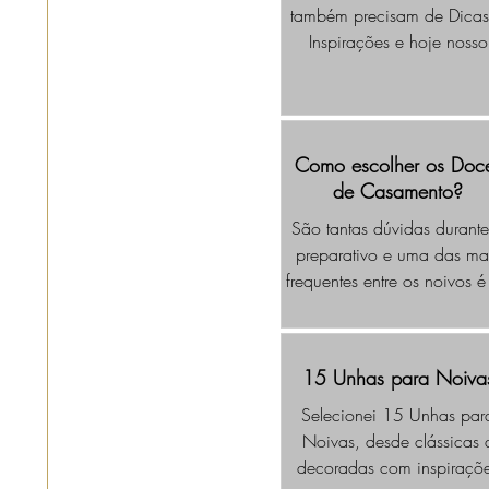
também precisam de Dicas
Inspirações e hoje nosso
conteúdo será em especia
sobre Chá Bar Moderno, p
os Noivos que querem faze
Chá em Casal.
Como escolher os Doc
de Casamento?
São tantas dúvidas durant
preparativo e uma das ma
frequentes entre os noivos é
Como escolher os Doces 
Casamento?
15 Unhas para Noiva
Selecionei 15 Unhas par
Noivas, desde clássicas 
decoradas com inspiraçõ