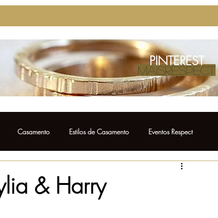
PINTEREST
MAISRESPECT
Casamento
Estilos de Casamento
Eventos Respect
Casamento
Ensaio Pré Wedding
Bolo de Casamento
ia & Harry
Vestido para Madrinha
Fotos de Casamento
Noivos Respect