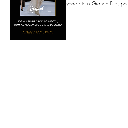
mas desde o 
Noivado 
até o Grande Dia, pois