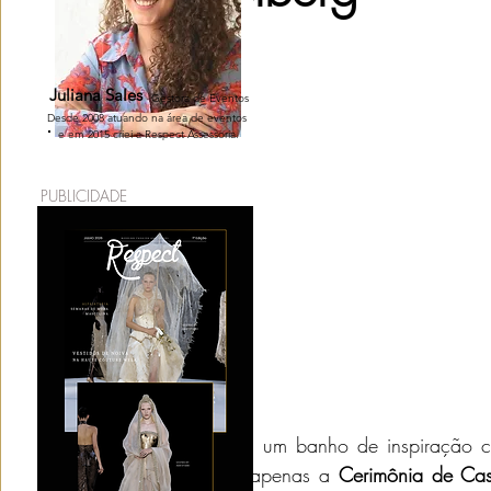
Penteado para Noiva
Chá de Lingerie
Acessórios para N
Juliana Sales
Gestora de Eventos
Desde 2008 atuando na área de eventos
e em 2015 criei a Respect Assessoria.
Mini Wedding
Identidade Visual
Lua de Mel
Espaç
PUBLICIDADE
Bodas de Casamento
Convite de Casamento
Traje do N
Preparem-se para um banho de inspiração 
resisti em trazer apenas a
 Cerimônia de Ca