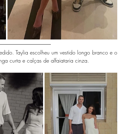
edido. Taylia escolheu um vestido longo branco e o 
 curta e calças de alfaiataria cinza. 