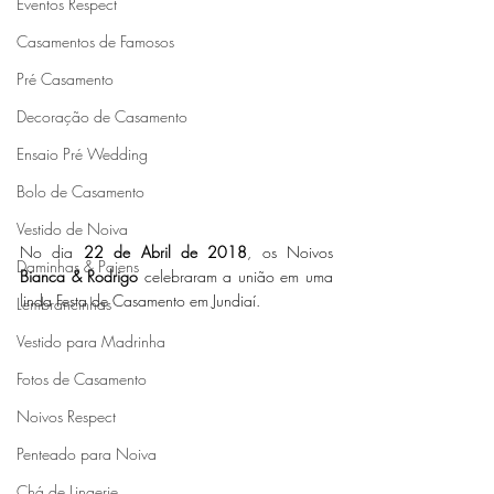
Eventos Respect
Casamentos de Famosos
Pré Casamento
Decoração de Casamento
Ensaio Pré Wedding
Bolo de Casamento
Vestido de Noiva
No dia 
22 de Abril de 2018
, os Noivos 
Daminhas & Pajens
Bianca & Rodrigo
 celebraram a união em uma 
linda Festa de Casamento em Jundiaí.
Lembrancinhas
Vestido para Madrinha
Fotos de Casamento
Noivos Respect
Penteado para Noiva
Chá de Lingerie