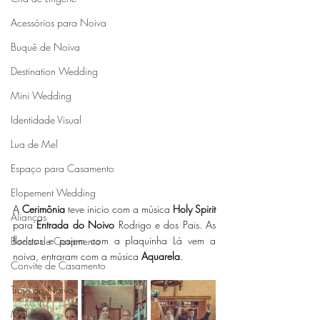
Acessórios para Noiva
Buquê de Noiva
Destination Wedding
Mini Wedding
Identidade Visual
Lua de Mel
Espaço para Casamento
Elopement Wedding
A 
Cerimônia
 teve inicio com a música 
Holy Spirit
Alianças
para 
Entrada do Noivo
 Rodrigo e dos Pais. As 
floristas e pajem com a plaquinha Lá vem a 
Bodas de Casamento
noiva, entraram com a música 
Aquarela
. 
Convite de Casamento
Traje do Noivo
Makeup