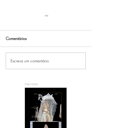
Comentários
Escreva um comentário
RESPECT: Casamento Mari
RESPECT: Casame
& Fabio
& Anderson
PUBLICIDADE