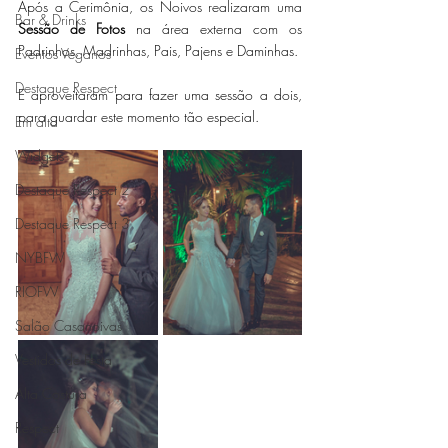
Após a Cerimônia, os Noivos realizaram uma 
Bar & Drinks
Sessão de Fotos
 na área externa com os 
Padrinhos, Madrinhas, Pais, Pajens e Daminhas.
Eventos Veganos
Destaque Respect
E aproveitaram para fazer uma sessão a dois, 
para guardar este momento tão especial. 
Em alta
Widgets
Destaque Respect 2
Destaque Respect 3
NYBFW
RIOFW
Salão Casanoivas
Vestidos de Festa
Alta Costura
Respect