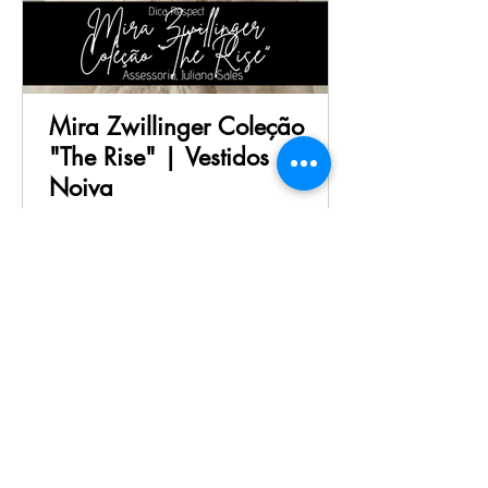
Mira Zwillinger Coleção
"The Rise" | Vestidos de
Noiva
No nosso Especial sobre NYBFW'26 nos
tivemos um amostra do desfile da Mira
Zwillinger Coleção "The Rise" de Primavera e
Verão 2027.
1
/
17
RED CARPET