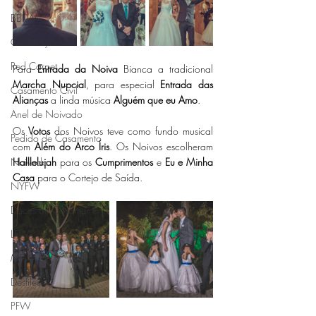
BBFW
Celebrações
Red Carpet
Para 
Entrada da Noiva
 Bianca a tradicional 
Marcha Nupcial
, para especial 
Entrada das 
Casamento Civil
Alianças
 a linda música 
Alguém que eu Amo
. 
Anel de Noivado
Os
 Votos 
dos Noivos teve como fundo musical 
Pedido de Casamento
com 
Além do Arco Íris
. Os Noivos escolheram 
Noivado
Halllelujah
 para os 
Cumprimentos
 e 
Eu e Minha 
Casa 
para o Cortejo de Saída. 
NYFW
Doces de Casamento
LFW
MFW
Desfiles
PFW