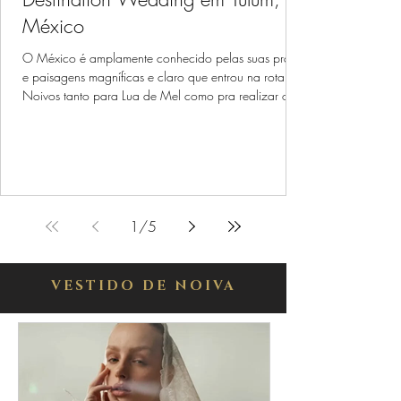
México
O México é amplamente conhecido pelas suas praias
e paisagens magníficas e claro que entrou na rota dos
Noivos tanto para Lua de Mel como pra realizar o
Casamentos. Hoje nosso conteúdo com dicas e
inspirações para vocês, é sobre Destination Wedding
em Tulum no México.
1
/
5
VESTIDO DE NOIVA