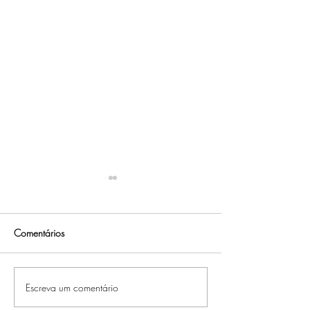
Comentários
Escreva um comentário
RESPECT: Casamento Mari
RESPECT: Casam
& Fabio
Daiane & Milton