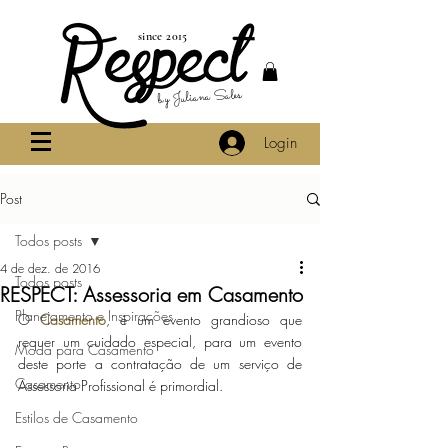
since 2015
by Juliana Sales
Login
Post
Todos posts
4 de dez. de 2016
Todos posts
RESPECT: Assessoria em Casamento
Planejamento e Inspirações
O 
Casamento
, é um evento grandioso que 
requer um cuidado especial, para um evento 
Moda para Casamento
deste porte a contratação de um serviço de 
Casamento
Assessoria Profissional é primordial. 
Estilos de Casamento