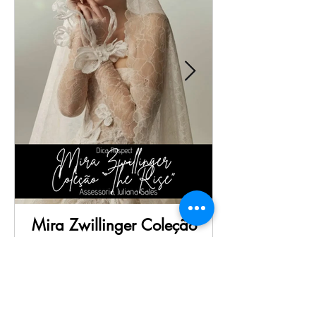
Mira Zwillinger Coleção
"The Rise" | Vestidos de
Noiva
No nosso Especial sobre NYBFW'26 nos
tivemos um amostra do desfile da Mira