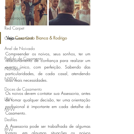
BBFW
Celebrações
Red Carpet
Veja 
Casamento Bianca & Rodrigo
Casamento Civil
Anel de Noivado
Compreender os noivos, seus sonhos, ter um 
Pedido de Casamento
relacionamento de confiança para realizar um 
evento único, com perfeição. Sabendo das 
Noivado
particularidades, de cada casal, atendendo 
NYFW
suas reais necessidades.
Doces de Casamento
Os noivos devem contatar sua Assessoria, antes 
LFW
de tomar qualquer decisão, ter uma orientação 
profissional é importante em cada detalhe do 
MFW
Casamento.
Desfiles
A Assessoria pode ser trabalhada de algumas 
PFW
formas, em algumas situações os noivos 