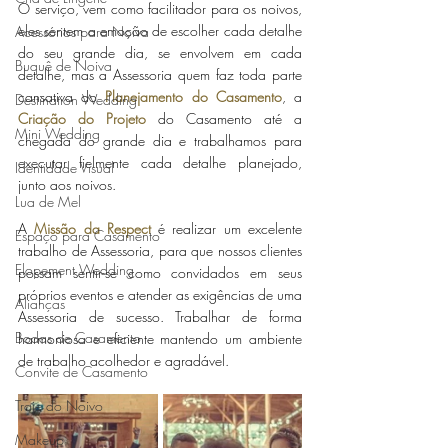
O serviço, vem como facilitador para os noivos, 
eles sentem a emoção de escolher cada detalhe 
Acessórios para Noiva
do seu grande dia, se envolvem em cada 
Buquê de Noiva
detalhe, mas a Assessoria quem faz toda parte 
cansativa do 
Planejamento do Casamento
, a 
Destination Wedding
Criação do Projeto
 do Casamento até a 
Mini Wedding
chegada do grande dia e trabalhamos para 
executar fielmente cada detalhe planejado, 
Identidade Visual
junto aos noivos.
Lua de Mel
A 
Missão da Respect
 é realizar um excelente 
Espaço para Casamento
trabalho de Assessoria, para que nossos clientes 
Elopement Wedding
possam sentir-se como convidados em seus 
próprios eventos e atender as exigências de uma 
Alianças
Assessoria de sucesso. Trabalhar de forma 
Bodas de Casamento
harmoniosa e eficiente mantendo um ambiente 
de trabalho acolhedor e agradável. 
Convite de Casamento
Traje do Noivo
Makeup