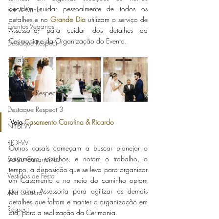
decidem cuidar pessoalmente de todos os 
Bar & Drinks
detalhes e no 
Grande Dia
 utilizam o serviço de 
Eventos Veganos
Assessoria, para cuidar dos detalhes da 
Cerimonia e da Organização do Evento. 
Destaque Respect
Em alta
Widgets
Destaque Respect 2
Destaque Respect 3
Veja 
Casamento Carolina & Ricardo
NYBFW
RIOFW
Outros casais começam a buscar planejar o 
casamento sozinhos, e notam o trabalho, o 
Salão Casanoivas
tempo, a disposição que se leva para organizar 
Vestidos de Festa
um Casamento e no meio do caminho optam 
por uma Assessoria para agilizar os demais 
Alta Costura
detalhes que faltam e manter a organização em 
Respect
dia, para a realização da Cerimonia.