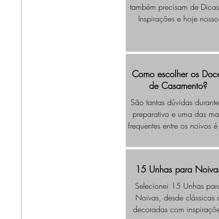
também precisam de Dicas
Inspirações e hoje nosso
conteúdo será em especia
sobre Chá Bar Moderno, p
os Noivos que querem faze
Chá em Casal.
Como escolher os Doc
de Casamento?
São tantas dúvidas durant
preparativo e uma das ma
frequentes entre os noivos é
Como escolher os Doces 
Casamento?
15 Unhas para Noiva
Selecionei 15 Unhas par
Noivas, desde clássicas 
decoradas com inspiraçõ