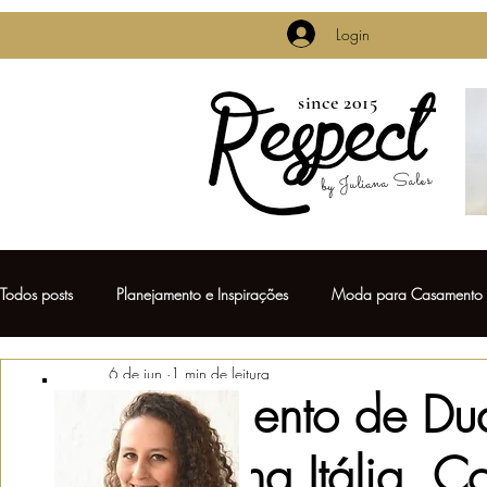
Login
since 2015
by Juliana Sales
Todos posts
Planejamento e Inspirações
Moda para Casamento
6 de jun.
1 min de leitura
Casamentos de Famosos
Pré Casamento
Decoração de 
Casamento de Dua
Turner na Itália, 
Vestido de Noiva
Daminhas & Pajens
Lembrancinhas