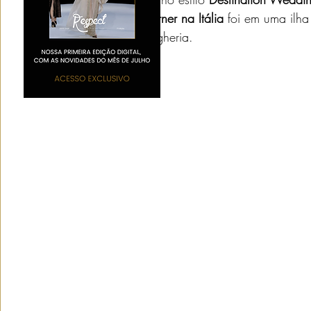
Lipa & Callum Turner na Itália
 foi em uma ilh
de Palermo e Bagheria. 