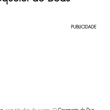
oiva
Buquê de Noiva
Destination Wedding
PUBLICIDADE
o para Casamento
Elopement Wedding
Alianças
oivo
ng
, com três dias de evento. O 
Casamento de Dua 