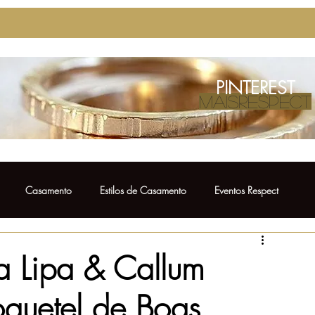
PINTEREST
MAISRESPECT
Casamento
Estilos de Casamento
Eventos Respect
Casamento
Ensaio Pré Wedding
Bolo de Casamento
 Lipa & Callum
Coquetel de Boas
Vestido para Madrinha
Fotos de Casamento
Noivos Respect