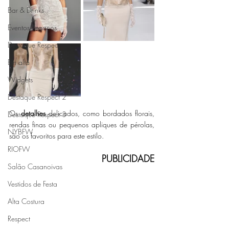
Bar & Drinks
Eventos Veganos
Destaque Respect
Em alta
Widgets
Destaque Respect 2
Os 
detalhes 
delicados, como bordados florais, 
Destaque Respect 3
rendas finas ou pequenos apliques de pérolas, 
NYBFW
são os favoritos para este estilo. 
RIOFW
PUBLICIDADE
Salão Casanoivas
Vestidos de Festa
Alta Costura
Respect