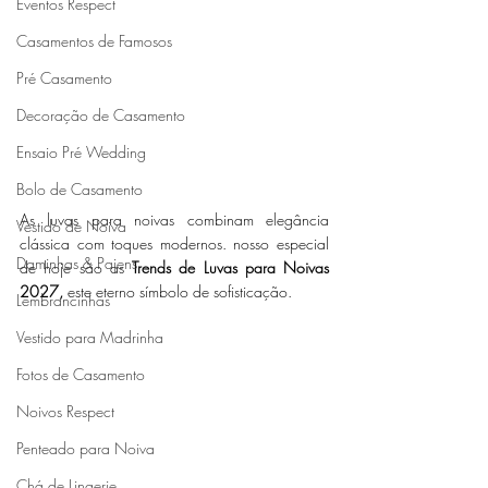
Eventos Respect
Casamentos de Famosos
Pré Casamento
Decoração de Casamento
Ensaio Pré Wedding
Bolo de Casamento
As luvas para noivas combinam elegância 
Vestido de Noiva
clássica com toques modernos. nosso especial 
Daminhas & Pajens
de hoje são as
 Trends de Luvas para Noivas 
2027,
 este eterno símbolo de sofisticação.
Lembrancinhas
Vestido para Madrinha
Fotos de Casamento
Noivos Respect
Penteado para Noiva
Chá de Lingerie