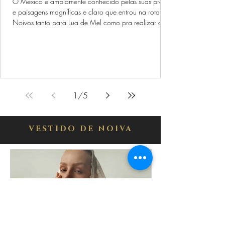
O México é amplamente conhecido pelas suas praias
e paisagens magníficas e claro que entrou na rota dos
Noivos tanto para Lua de Mel como pra realizar o
Casamentos. Hoje nosso conteúdo com dicas e
inspirações para vocês, é sobre Destination Wedding
em Tulum no México.
1
/
5
VESTIDO DE NOIVA