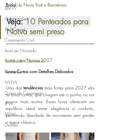
Bridal 
de 
Nova York
 e 
Barcelona
. 
BBFW
Celebrações
Veja: 
10 Penteados para 
Noiva semi preso
Red Carpet
Casamento Civil
Anel de Noivado
Luvas para Noivas 2027
Pedido de Casamento
Luvas Curtas com Detalhes Delicados
Noivado
NYFW
Uma das 
tendências 
mais fortes para 2027 são 
Doces de Casamento
as luvas curtas, que chegam até o punho ou um 
pouco mais acima. Essas luvas oferecem um 
LFW
equilíbrio ideal entre elegância e conforto, 
MFW
permitindo liberdade de movimento sem perder 
o toque clássico.
Desfiles
PFW