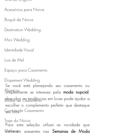
Acessórios para Noiva
Buquê de Noiva
Destination Wedding
Mini Wedding
Identidade Visual
Lua de Mel
Espaço para Casamento
Elopement Wedding
Se você está planejando seu casamento ou 
Alianças
simplesmente se interessa pela 
moda nupcial
, 
descobrir as tendências em luvas pode ajudar a 
Bodas de Casamento
escolher o complemento perfeito que destaque 
Convite de Casamento
seu look. 
Traje do Noivo
Para esta seleção utilizei as novidade que 
Makeup
estiveram presentes nas 
Semanas de Moda 