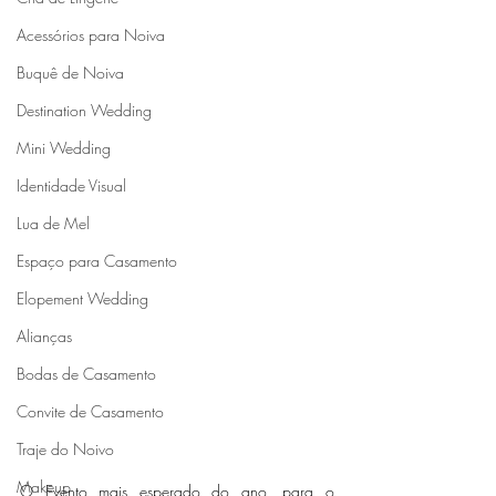
Acessórios para Noiva
Buquê de Noiva
Destination Wedding
Mini Wedding
Identidade Visual
Lua de Mel
Espaço para Casamento
Elopement Wedding
Alianças
Bodas de Casamento
Convite de Casamento
Traje do Noivo
Makeup
O Evento mais esperado do ano, para o 