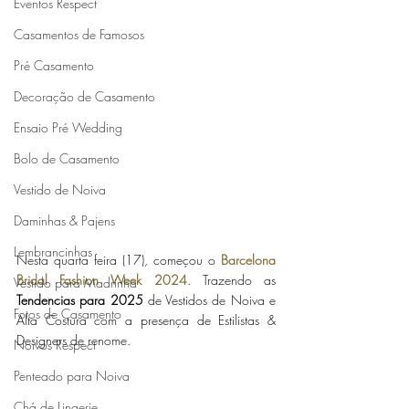
Eventos Respect
Casamentos de Famosos
Pré Casamento
Decoração de Casamento
Ensaio Pré Wedding
Bolo de Casamento
Vestido de Noiva
Daminhas & Pajens
Lembrancinhas
Nesta quarta feira (17), começou o 
Barcelona 
Bridal Fashion Week 2024
. Trazendo as 
Vestido para Madrinha
Tendencias para 2025
 de Vestidos de Noiva e 
Fotos de Casamento
Alta Costura com a presença de Estilistas & 
Designers de renome.
Noivos Respect
Penteado para Noiva
Chá de Lingerie