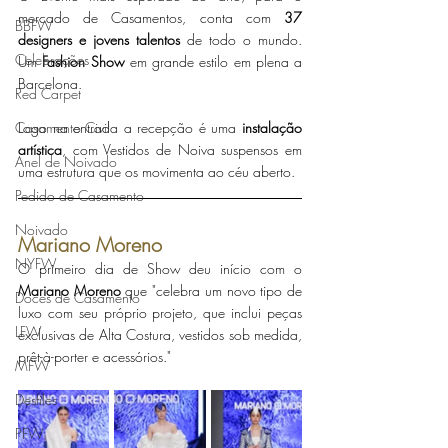
mercado de Casamentos, conta com 
37 
BBFW
designers e jovens talentos
 de todo o mundo. 
Celebrações
Um 
Fashion Show
 em grande estilo em plena a 
Barcelona. 
Red Carpet
Logo na entrada a recepção é uma 
instalação 
Casamento Civil
artística
, com Vestidos de Noiva suspensos em 
Anel de Noivado
uma estrutura que os movimenta ao céu aberto. 
Pedido de Casamento
Noivado
Mariano Moreno
NYFW
O primeiro dia de Show deu início com o 
Mariano Moreno 
que "
celebra um novo tipo de 
Doces de Casamento
luxo com seu próprio projeto, que inclui peças 
LFW
exclusivas de Alta Costura, vestidos sob medida, 
prêt-à-porter e acessórios." 
MFW
Desfiles
PFW