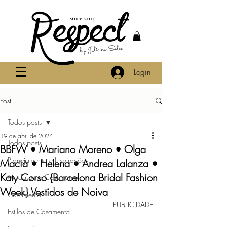
since 2015
by Juliana Sales
Login
Post
Todos posts
19 de abr. de 2024
Todos posts
BBFW • Mariano Moreno • Olga
Planejamento e Inspirações
Macià • Helena • Andrea Lalanza •
Katy Corso {Barcelona Bridal Fashion
Moda para Casamento
Week} Vestidos de Noiva
Casamento
PUBLICIDADE
Estilos de Casamento