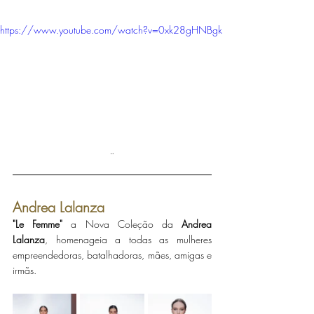
https://www.youtube.com/watch?v=0xk28gHNBgk
¨
Andrea Lalanza
"Le Femme"
 a Nova Coleção da 
Andrea 
Lalanza
, homenageia a todas as mulheres 
empreendedoras, batalhadoras, mães, amigas e 
irmãs. 