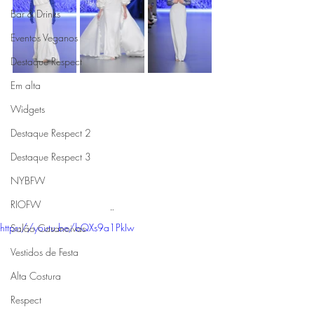
Bar & Drinks
Eventos Veganos
Destaque Respect
Em alta
Widgets
Destaque Respect 2
Destaque Respect 3
NYBFW
RIOFW
¨
https://youtu.be/bQXs9a1PkIw
Salão Casanoivas
Vestidos de Festa
Alta Costura
Respect