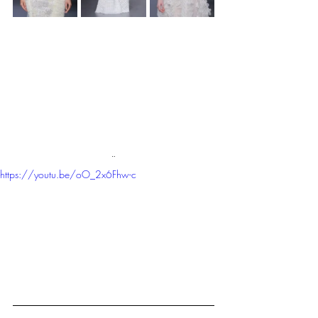
¨
https://youtu.be/oO_2x6Fhw-c