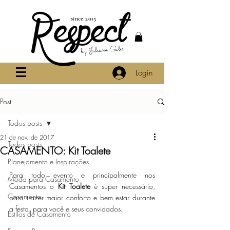
since 2015
by Juliana Sales
Login
Post
Todos posts
21 de nov. de 2017
Todos posts
CASAMENTO: Kit Toalete
Planejamento e Inspirações
Para todo evento e principalmente nos 
Moda para Casamento
Casamentos o 
Kit Toalete
 é super necessário, 
Casamento
para trazer maior conforto e bem estar durante 
a festa, para você e seus convidados. 
Estilos de Casamento