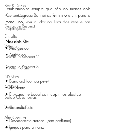
Bar & Drinks
Lembrando-se sempre que são ao menos dois 
Kits, um para o Banheiros 
feminino
 e um para o 
Eventos Veganos
masculino
, vou ajudar na Lista dos itens e nas 
Destaque Respect
inspirações.
Em alta
Nos dois Kits:  
Widgets
• Analgésico 
• Antiácido 
Destaque Respect 2
Destaque Respect 3
• Merthiolate 
NYBFW
• Band-aid (cor da pele)
RIOFW
• Fio dental
• Enxaguante bucal com copinhos plástico
Salão Casanoivas
• Cotonete
Vestidos de Festa
Alta Costura
• Desodorante aerosol (sem perfiume)
• Lenços para o nariz
Respect