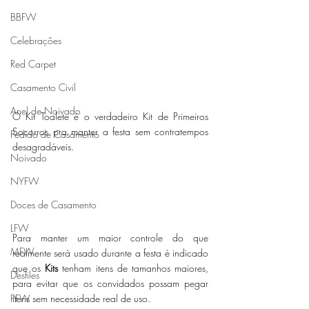
BBFW
Celebrações
Red Carpet
Casamento Civil
Anel de Noivado
O Kit Toalete é o verdadeiro Kit de Primeiros 
Socorros pra manter a festa sem contratempos 
Pedido de Casamento
desagradáveis. 
Noivado
NYFW
Doces de Casamento
LFW
Para manter um maior controle do que 
MFW
realmente será usado durante a festa é indicado 
que os 
Kits
 tenham itens de tamanhos maiores, 
Desfiles
para evitar que os convidados possam pegar 
itens sem necessidade real de uso. 
PFW