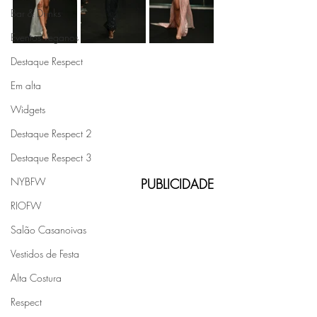
Bar & Drinks
Eventos Veganos
Destaque Respect
Em alta
Widgets
Destaque Respect 2
Destaque Respect 3
NYBFW
PUBLICIDADE
RIOFW
Salão Casanoivas
Vestidos de Festa
Alta Costura
Respect