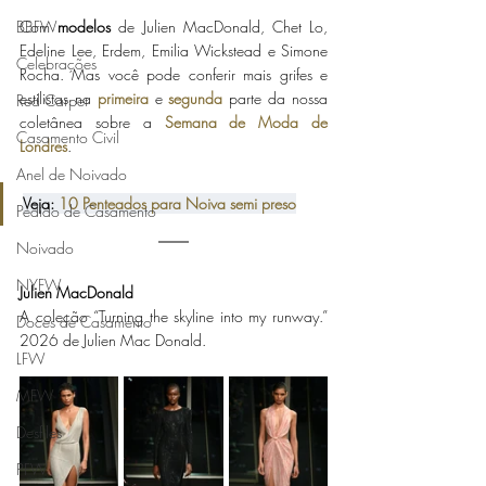
Com 
modelos
 de Julien MacDonald, Chet Lo, 
BBFW
Edeline Lee, Erdem, Emilia Wickstead e Simone 
Celebrações
Rocha. Mas você pode conferir mais grifes e 
estilistas na 
primeira
 e 
segunda
 parte da nossa 
Red Carpet
coletânea sobre a 
Semana de Moda de 
Casamento Civil
Londres
. 
Anel de Noivado
Veja: 
10 Penteados para Noiva semi preso
Pedido de Casamento
Noivado
NYFW
Julien MacDonald
A coleção “Turning the skyline into my runway.” 
Doces de Casamento
2026 de Julien Mac Donald. 
LFW
MFW
Desfiles
PFW