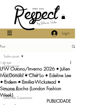
since 2015
by Juliana Sales
Login
Post
Todos posts
1 de mar.
Todos posts
LFW Outono/Inverno 2026 • Julien
Planejamento e Inspirações
MacDonald • Chet Lo • Edeline Lee
• Erdem • Emilia Wickstead •
Moda para Casamento
Simone Rocha {London Fashion
Casamento
Week}
Estilos de Casamento
PUBLICIDADE