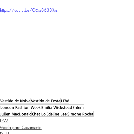
https://youtu.be/O6ss8633Xxs
Vestido de Noiva
Vestido de Festa
LFW
London Fashion Week
Emilia Wickstead
Erdem
Julien MacDonald
Chet Lo
Edeline Lee
Simone Rocha
LFW
Moda para Casamento
Desfiles