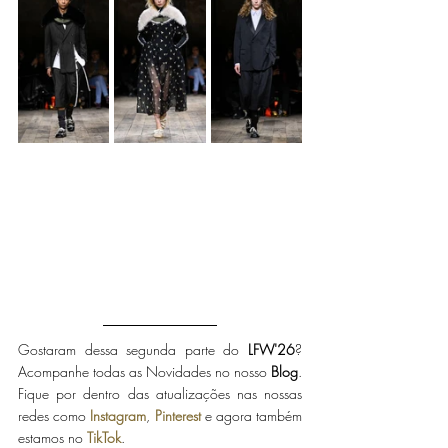
Gostaram dessa segunda parte do
 LFW'26
? 
Acompanhe todas as Novidades no nosso 
Blog
. 
Fique por dentro das atualizações nas nossas 
redes como 
Instagram
, 
Pinterest
 e agora também 
estamos no 
TikTok
.