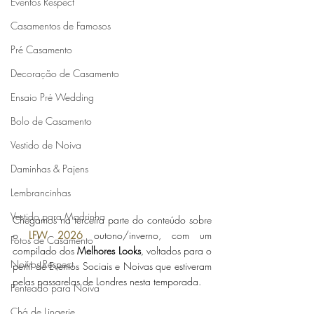
Eventos Respect
Casamentos de Famosos
Pré Casamento
Decoração de Casamento
Ensaio Pré Wedding
Bolo de Casamento
Vestido de Noiva
Daminhas & Pajens
Lembrancinhas
Vestido para Madrinha
Chegamos na terceira parte do conteúdo sobre 
o 
LFW 2026
 outono/inverno, com um 
Fotos de Casamento
compilado dos 
Melhores Looks
, voltados para o 
Noivos Respect
perfil de Eventos Sociais e Noivas que estiveram 
pelas passarelas de Londres nesta temporada. 
Penteado para Noiva
Chá de Lingerie