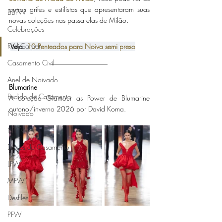
outras grifes e estilistas que apresentaram suas 
BBFW
novas coleções nas passarelas de Milão. 
Celebrações
Red Carpet
Veja: 
10 Penteados para Noiva semi preso
Casamento Civil
Anel de Noivado
Blumarine 
Pedido de Casamento
A coleção Glamour as Power de Blumarine 
outono/inverno 2026 por David Koma.
Noivado
NYFW
Doces de Casamento
LFW
MFW
Desfiles
PFW