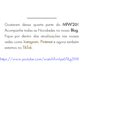
Gostaram dessa quarta parte do
 MFW'26
? 
Acompanhe todas as Novidades no nosso 
Blog
. 
Fique por dentro das atualizações nas nossas 
redes como 
Instagram
, 
Pinterest
 e agora também 
estamos no 
TikTok
.
https://www.youtube.com/watch?v=Iya6TtLg3WI