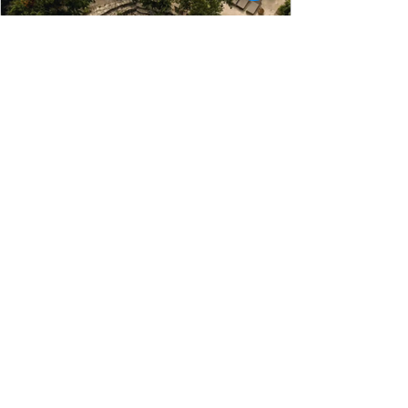
Destination Wedding em Tulum,
México
O México é amplamente conhecido pelas suas praias
e paisagens magníficas e claro que entrou na rota dos
Noivos tanto para Lua de Mel como pra realizar o