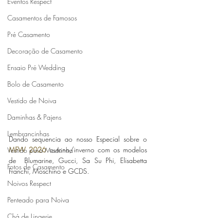
Eventos Respect
Casamentos de Famosos
Pré Casamento
Decoração de Casamento
Ensaio Pré Wedding
Bolo de Casamento
Vestido de Noiva
Daminhas & Pajens
Lembrancinhas
Dando sequencia ao nosso Especial sobre o 
MFW 2026
 outono/inverno com os modelos 
Vestido para Madrinha
de  Blumarine, Gucci, Sa Su Phi, Elisabetta 
Fotos de Casamento
Franchi, Moschino e GCDS.
Noivos Respect
Penteado para Noiva
Chá de Lingerie