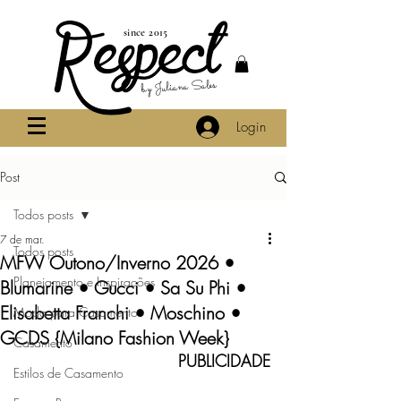
since 2015
by Juliana Sales
Login
Post
Todos posts
7 de mar.
Todos posts
MFW Outono/Inverno 2026 •
Planejamento e Inspirações
Blumarine • Gucci • Sa Su Phi •
Elisabetta Franchi • Moschino •
Moda para Casamento
GCDS {Milano Fashion Week}
Casamento
PUBLICIDADE
Estilos de Casamento