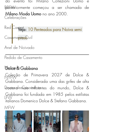
do evento foi Milano Collezioni Uomo e 
posteriormente começou a ser chamada de 
BBFW
Milano Moda Uomo
 no ano 2000. 
Celebrações
Red Carpet
Veja: 
10 Penteados para Noiva semi 
Casamento Civil
preso
Anel de Noivado
Pedido de Casamento
Noivado
Dolce & Gabbana
Coleção de Primavera 2027 de Dolce & 
NYFW
Gabbana. Considerada uma das grifes de alta 
Doces de Casamento
costura mais influentes do mundo, Dolce & 
Gabbana foi fundada em 1985 pelos estilistas 
LFW
italianos Domenico Dolce & Stefano Gabbana. 
MFW
Desfiles
PFW