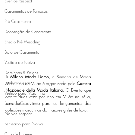
Eventos Respect
Casamentos de Famosos
Pré Casamento
Decoração de Casamento
Ensaio Pré Wedding
Bolo de Casamento
Vestido de Noiva
Daminhas & Pajens
A 
Milano Moda Uomo
, a Semana de Moda 
Lembrancinhas
Masculina de Milão é organizado pela 
Camera 
Nazionale della Moda Italiana
. O Evento que 
Vestido para Madrinha
ocorre duas veze por ano em Milão na Itália, 
Fotos de Casamento
serve como vitrine para os lançamentos das 
coleções masculinas da maiores grifes de luxo. 
Noivos Respect
Penteado para Noiva
Chá de Lingerie