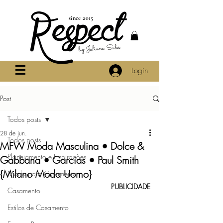
since 2015
by Juliana Sales
Login
Post
Todos posts
28 de jun.
Todos posts
MFW Moda Masculina • Dolce &
Planejamento e Inspirações
Gabbana • Garcias • Paul Smith
{Milano Moda Uomo}
Moda para Casamento
PUBLICIDADE
Casamento
Estilos de Casamento