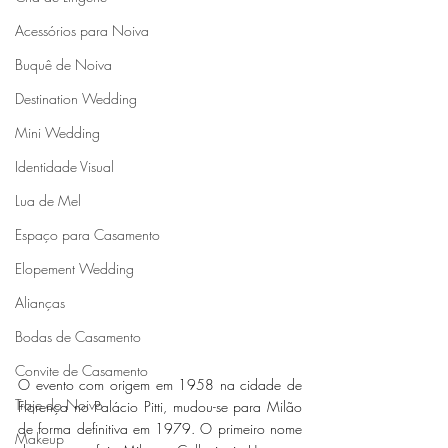
Acessórios para Noiva
Buquê de Noiva
Destination Wedding
Mini Wedding
Identidade Visual
Lua de Mel
Espaço para Casamento
Elopement Wedding
Alianças
Bodas de Casamento
Convite de Casamento
O evento com origem em 1958 na cidade de 
Traje do Noivo
Florença no Palácio Pitti, mudou-se para Milão 
de forma definitiva em 1979. O primeiro nome 
Makeup