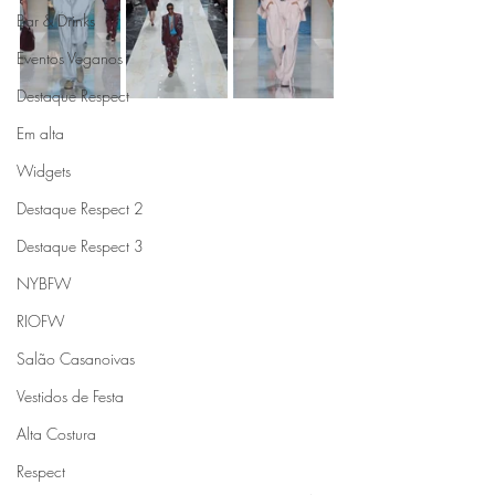
Bar & Drinks
Eventos Veganos
Destaque Respect
Em alta
Widgets
Destaque Respect 2
Destaque Respect 3
NYBFW
RIOFW
Salão Casanoivas
Vestidos de Festa
Alta Costura
Respect