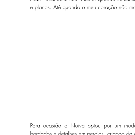
e planos. Até quando o meu coração não mais
Para ocasião a Noiva optou por um mod
bordados e detalhes em perolas, criação da es