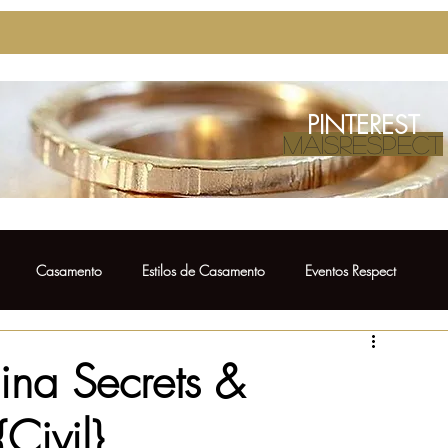
PINTEREST
MAISRESPECT
Casamento
Estilos de Casamento
Eventos Respect
Casamento
Ensaio Pré Wedding
Bolo de Casamento
a Secrets &
Civil}
Vestido para Madrinha
Fotos de Casamento
Noivos Respect