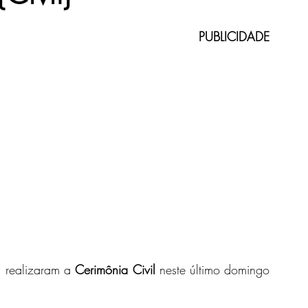
PUBLICIDADE
oiva
Buquê de Noiva
Destination Wedding
o para Casamento
Elopement Wedding
Alianças
oivo
, realizaram a 
Cerimônia Civil
 neste último domingo 