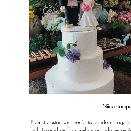
Niina compar
"Prometo estar com você, te dando coragem 
final. Fazendo-te ficar melhor quando se sen