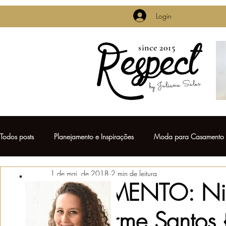
Login
since 2015
by Juliana Sales
Todos posts
Planejamento e Inspirações
Moda para Casamento
1 de mai. de 2018
2 min de leitura
Casamentos de Famosos
Pré Casamento
Decoração de 
CASAMENTO: Niin
Guilherme Santos {
Vestido de Noiva
Daminhas & Pajens
Lembrancinhas