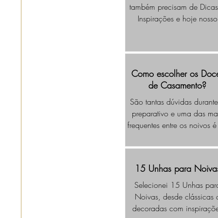
também precisam de Dicas
Inspirações e hoje nosso
conteúdo será em especia
sobre Chá Bar Moderno, p
os Noivos que querem faze
Chá em Casal.
Como escolher os Doc
de Casamento?
São tantas dúvidas durant
preparativo e uma das ma
frequentes entre os noivos é
Como escolher os Doces 
Casamento?
15 Unhas para Noiva
Selecionei 15 Unhas par
Noivas, desde clássicas 
decoradas com inspiraçõ