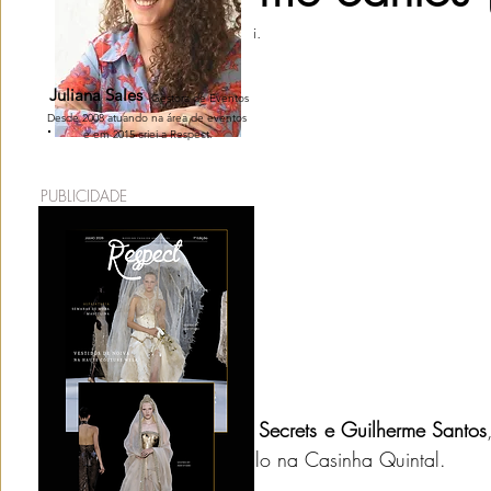
Atualizado:
30 de mai.
Penteado para Noiva
Chá de Lingerie
Acessórios para N
Juliana Sales
Gestora de Eventos
Desde 2008 atuando na área de eventos
e em 2015 criei a Respect.
Mini Wedding
Identidade Visual
Lua de Mel
Espaç
PUBLICIDADE
Bodas de Casamento
Convite de Casamento
Traje do N
A youtuber 
Niina Secrets e Guilherme Santos
(30), em São Paulo na Casinha Quintal.