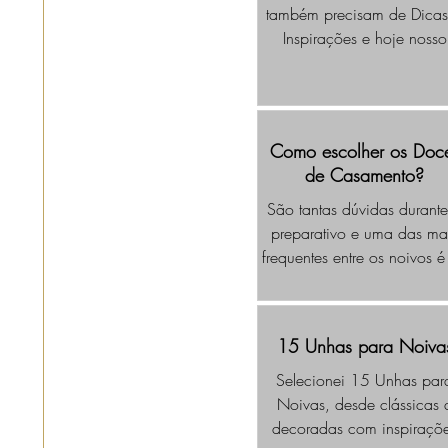
também precisam de Dicas
Inspirações e hoje nosso
conteúdo será em especia
sobre Chá Bar Moderno, p
os Noivos que querem faze
Chá em Casal.
Como escolher os Doc
de Casamento?
São tantas dúvidas durant
preparativo e uma das ma
frequentes entre os noivos é
Como escolher os Doces 
Casamento?
15 Unhas para Noiva
Selecionei 15 Unhas par
Noivas, desde clássicas 
decoradas com inspiraçõ