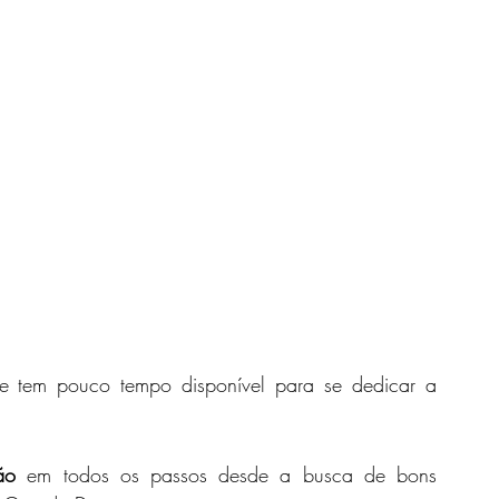
Este Serviço é indicado para os Noivos que tem pouco tempo disponível para se dedicar a 
ão
 em todos os passos desde a busca de bons 