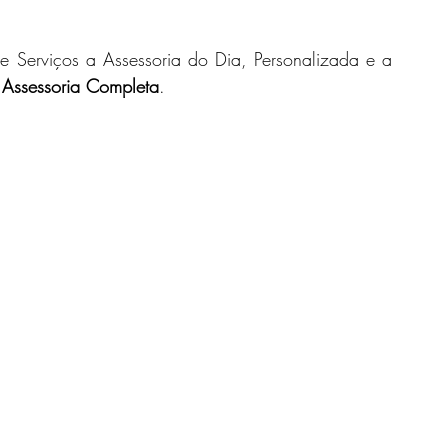
e Serviços a Assessoria do Dia, Personalizada e a 
oiva
Buquê de Noiva
Destination Wedding
 
Assessoria Completa
.
o para Casamento
Elopement Wedding
Alianças
oivo