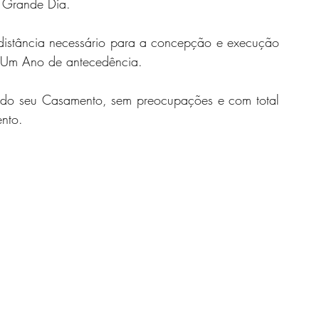
o Grande Dia.
distância necessário para a concepção e execução 
s Um Ano de antecedência.
Com isso, os noivos poderão curtir o melhor do seu Casamento, sem preocupações e com total 
nto.