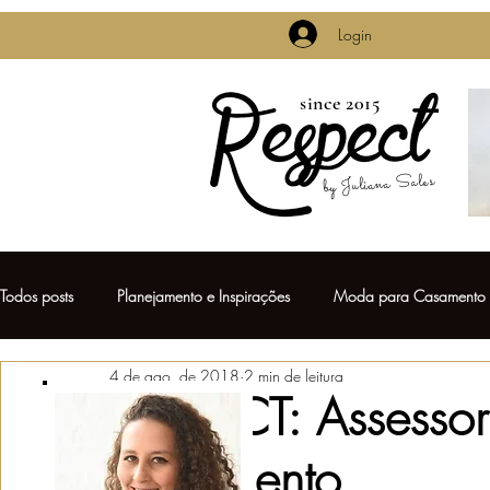
Login
since 2015
by Juliana Sales
Todos posts
Planejamento e Inspirações
Moda para Casamento
4 de ago. de 2018
2 min de leitura
Casamentos de Famosos
Pré Casamento
Decoração de 
RESPECT: Assesso
Casamento
Vestido de Noiva
Daminhas & Pajens
Lembrancinhas