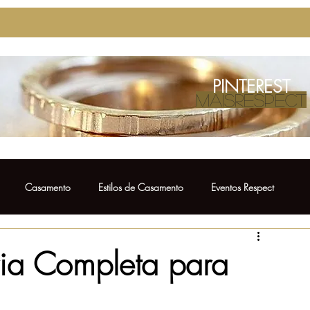
PINTEREST
MAISRESPECT
Casamento
Estilos de Casamento
Eventos Respect
Casamento
Ensaio Pré Wedding
Bolo de Casamento
ria Completa para
Vestido para Madrinha
Fotos de Casamento
Noivos Respect