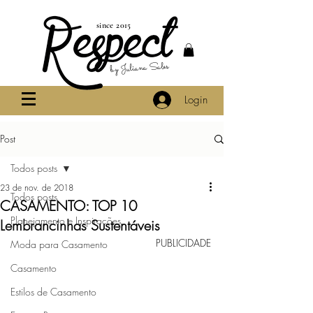
since 2015
by Juliana Sales
Login
Post
Todos posts
23 de nov. de 2018
Todos posts
CASAMENTO: TOP 10
Planejamento e Inspirações
Lembrancinhas Sustentáveis
PUBLICIDADE
Moda para Casamento
Casamento
Estilos de Casamento