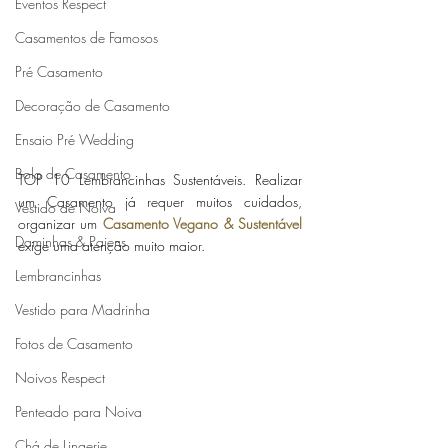
Eventos Respect
Casamentos de Famosos
Pré Casamento
Decoração de Casamento
Ensaio Pré Wedding
Bolo de Casamento
TOP 10 Lembrancinhas Sustentáveis. Realizar 
um Casamento já requer muitos cuidados, 
Vestido de Noiva
organizar um 
Casamento Vegano & Sustentável
Daminhas & Pajens
exige uma atenção muito maior. 
Lembrancinhas
Vestido para Madrinha
Fotos de Casamento
Noivos Respect
Penteado para Noiva
Chá de Lingerie