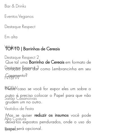
Bar & Drinks
Eventos Veganos
Destaque Respect
Em alta
Widgets
TOP 10 | Barrinhas de Cereais 
Destaque Respect 2
Que tal uma 
Barrinha de Cereais
 em formato de 
Destaque Respect 3
coração para dar como Lembrancinha em seu 
Casamento?
NYBFW
RIOFW
Neste caso se você for expor eles um sobre o 
outro é preciso colocar o Papel para que não 
Salão Casanoivas
grudem um no outro. 
Vestidos de Festa
Mas se quiser 
reduzir os insumos
 você pode 
Alta Costura
deixa-los expostos pendurados, onde o uso do 
papel será opcional. 
Respect