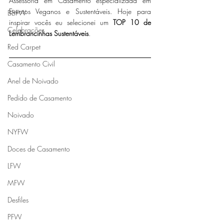
Assessoria em Casamento especializada em 
Eventos Veganos e Sustentáveis. Hoje para 
BBFW
inspirar vocês eu selecionei um 
TOP 10 de 
Celebrações
Lembrancinhas Sustentáveis
.
Red Carpet
Casamento Civil
Anel de Noivado
Pedido de Casamento
Noivado
NYFW
Doces de Casamento
LFW
MFW
Desfiles
PFW