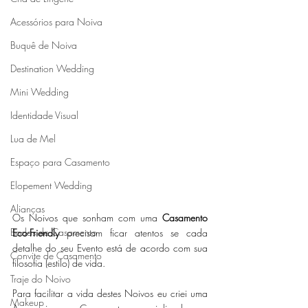
Acessórios para Noiva
Buquê de Noiva
Destination Wedding
Mini Wedding
Identidade Visual
Lua de Mel
Espaço para Casamento
Elopement Wedding
Alianças
Os Noivos que sonham com uma 
Casamento 
Bodas de Casamento
Eco-Friendly
 precisam ficar atentos se cada 
detalhe do seu Evento está de acordo com sua 
Convite de Casamento
filosofia (estilo) de vida.
Traje do Noivo
Para facilitar a vida destes Noivos eu criei uma 
Makeup